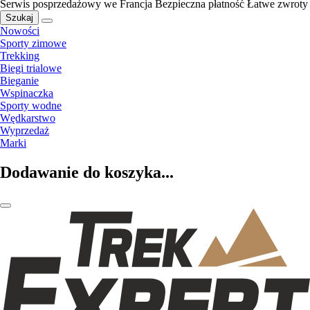
Serwis posprzedażowy we Francja
Bezpieczna płatność
Łatwe zwroty
Szukaj
Nowości
Sporty zimowe
Trekking
Biegi trialowe
Bieganie
Wspinaczka
Sporty wodne
Wędkarstwo
Wyprzedaż
Marki
Dodawanie do koszyka...