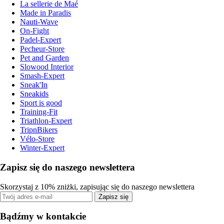
La sellerie de Maé
Made in Paradis
Nauti-Wave
On-Fight
Padel-Expert
Pecheur-Store
Pet and Garden
Slowood Interior
Smash-Expert
Sneak'In
Sneakids
Sport is good
Training-Fit
Triathlon-Expert
TripnBikers
Vélo-Store
Winter-Expert
Zapisz się do naszego newslettera
Skorzystaj z 10% zniżki, zapisując się do naszego newslettera
Zapisz się
Bądźmy w kontakcie