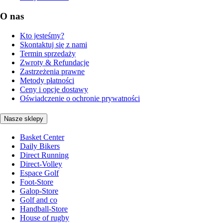
O nas
Kto jesteśmy?
Skontaktuj się z nami
Termin sprzedaży
Zwroty & Refundacje
Zastrzeżenia prawne
Metody płatności
Ceny i opcje dostawy
Oświadczenie o ochronie prywatności
Nasze sklepy
Basket Center
Daily Bikers
Direct Running
Direct-Volley
Espace Golf
Foot-Store
Galop-Store
Golf and co
Handball-Store
House of rugby