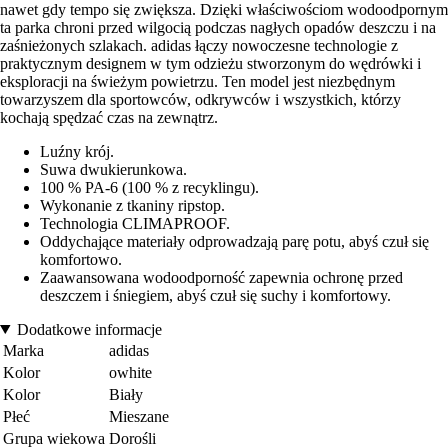
nawet gdy tempo się zwiększa. Dzięki właściwościom wodoodpornym
ta parka chroni przed wilgocią podczas nagłych opadów deszczu i na
zaśnieżonych szlakach. adidas łączy nowoczesne technologie z
praktycznym designem w tym odzieżu stworzonym do wędrówki i
eksploracji na świeżym powietrzu. Ten model jest niezbędnym
towarzyszem dla sportowców, odkrywców i wszystkich, którzy
kochają spędzać czas na zewnątrz.
Luźny krój.
Suwa dwukierunkowa.
100 % PA-6 (100 % z recyklingu).
Wykonanie z tkaniny ripstop.
Technologia CLIMAPROOF.
Oddychające materiały odprowadzają parę potu, abyś czuł się
komfortowo.
Zaawansowana wodoodporność zapewnia ochronę przed
deszczem i śniegiem, abyś czuł się suchy i komfortowy.
Dodatkowe informacje
Marka
adidas
Kolor
owhite
Kolor
Biały
Płeć
Mieszane
Grupa wiekowa
Dorośli