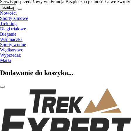
Serwis posprzedażowy we Francja
Bezpieczna płatność
Łatwe zwroty
Szukaj
Nowości
Sporty zimowe
Trekking
Biegi trialowe
Bieganie
Wspinaczka
Sporty wodne
Wędkarstwo
Wyprzedaż
Marki
Dodawanie do koszyka...