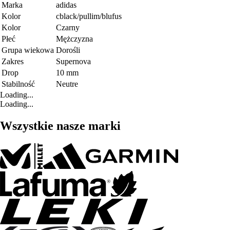
Marka
adidas
Kolor
cblack/pullim/blufus
Kolor
Czarny
Płeć
Mężczyzna
Grupa wiekowa
Dorośli
Zakres
Supernova
Drop
10 mm
Stabilność
Neutre
Loading...
Loading...
Wszystkie nasze marki