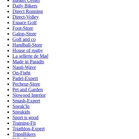
Basket Center
Daily Bikers
Direct Running
Direct-Volley
Espace Golf
Foot-Store
Galop-Store
Golf and co
Handball-Store
House of rugby
La sellerie de Maé
Made in Paradis
Nauti-Wave
On-Fight
Padel-Expert
Pecheur-Store
Pet and Garden
Slowood Interior
Smash-Expert
Sneak'In
Sneakids
Sport is good
Training-Fit
Triathlon-Expert
TripnBikers