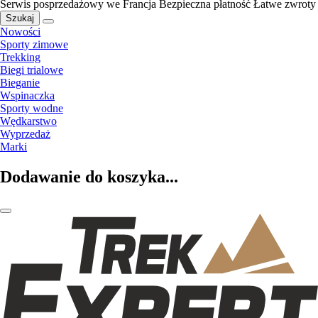
Serwis posprzedażowy we Francja
Bezpieczna płatność
Łatwe zwroty
Szukaj
Nowości
Sporty zimowe
Trekking
Biegi trialowe
Bieganie
Wspinaczka
Sporty wodne
Wędkarstwo
Wyprzedaż
Marki
Dodawanie do koszyka...