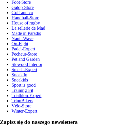
Foot-Store
Galop-Store
Golf and co
Handball-Store
House of rugby
La sellerie de Maé
Made in Paradis
Nauti-Wave
On-Fight
Padel-Expert
Pecheur-Store
Pet and Garden
Slowood Interior
Smash-Expert
Sneak'In
Sneakids
Sport is good
Training-Fit
Triathlon-Expert
TripnBikers
Vélo-Store
Winter-Expert
Zapisz się do naszego newslettera