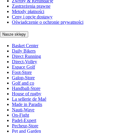
Zwroty & Refundacje
Zastrzeżenia prawne
Metody płatności
Ceny i opcje dostawy
Oświadczenie o ochronie prywatności
Nasze sklepy
Basket Center
Daily Bikers
Direct Running
Direct-Volley
Espace Golf
Foot-Store
Galop-Store
Golf and co
Handball-Store
House of rugby
La sellerie de Maé
Made in Paradis
Nauti-Wave
On-Fight
Padel-Expert
Pecheur-Store
Pet and Garden