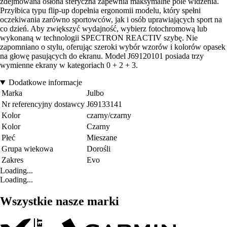
zdejmowana osłona sferyczna zapewnia maksymalne pole widzenia.
Przyłbica typu flip-up dopełnia ergonomii modelu, który spełni
oczekiwania zarówno sportowców, jak i osób uprawiających sport na
co dzień. Aby zwiększyć wydajność, wybierz fotochromową lub
wykonaną w technologii SPECTRON REACTIV szybę. Nie
zapomniano o stylu, oferując szeroki wybór wzorów i kolorów opasek
na głowę pasujących do ekranu. Model J69120101 posiada trzy
wymienne ekrany w kategoriach 0 + 2 + 3.
Dodatkowe informacje
Marka
Julbo
Nr referencyjny dostawcy
J69133141
Kolor
czarny/czarny
Kolor
Czarny
Płeć
Mieszane
Grupa wiekowa
Dorośli
Zakres
Evo
Loading...
Loading...
Wszystkie nasze marki