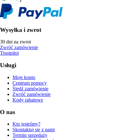
Wysyłka i zwrot
30 dni na zwrot
Zwróć zamówienie
Trustpilot
Usługi
Moje konto
Centrum pomocy
Śledź zamówienie
Zwróć zamówienie
Kody rabatowe
O nas
Kto jesteśmy?
Skontaktuj się z nami
Termin sprzedaży