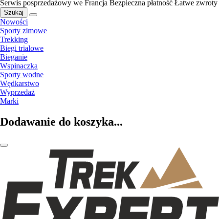
Serwis posprzedażowy we Francja
Bezpieczna płatność
Łatwe zwroty
Szukaj
Nowości
Sporty zimowe
Trekking
Biegi trialowe
Bieganie
Wspinaczka
Sporty wodne
Wędkarstwo
Wyprzedaż
Marki
Dodawanie do koszyka...