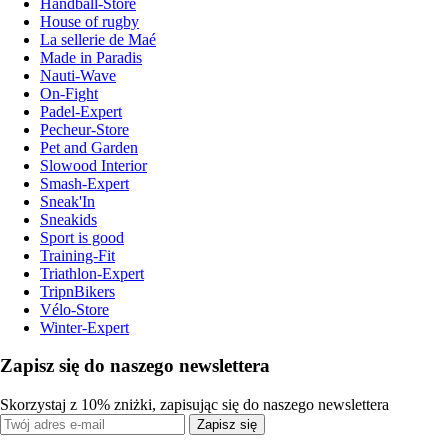
Handball-Store
House of rugby
La sellerie de Maé
Made in Paradis
Nauti-Wave
On-Fight
Padel-Expert
Pecheur-Store
Pet and Garden
Slowood Interior
Smash-Expert
Sneak'In
Sneakids
Sport is good
Training-Fit
Triathlon-Expert
TripnBikers
Vélo-Store
Winter-Expert
Zapisz się do naszego newslettera
Skorzystaj z 10% zniżki, zapisując się do naszego newslettera
Zapisz się