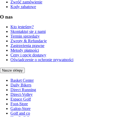
Zwróć zamówienie
Kody rabatowe
O nas
Kto jesteśmy?
Skontaktuj się z nami
Termin sprzedaży
Zwroty & Refundacje
Zastrzeżenia prawne
Metody płatności
Ceny i opcje dostawy
Oświadczenie o ochronie prywatności
Nasze sklepy
Basket Center
Daily Bikers
Direct Running
Direct-Volley
Espace Golf
Foot-Store
Galop-Store
Golf and co