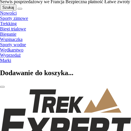
Serwis posprzedażowy we Francja
Bezpieczna płatność
Łatwe zwroty
Szukaj
Nowości
Sporty zimowe
Trekking
Biegi trialowe
Bieganie
Wspinaczka
Sporty wodne
Wędkarstwo
Wyprzedaż
Marki
Dodawanie do koszyka...