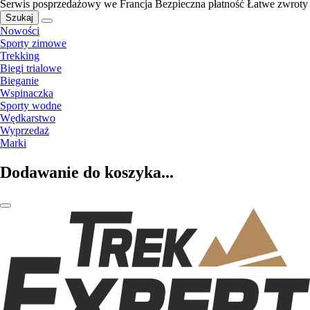
Serwis posprzedażowy we Francja
Bezpieczna płatność
Łatwe zwroty
Szukaj
Nowości
Sporty zimowe
Trekking
Biegi trialowe
Bieganie
Wspinaczka
Sporty wodne
Wędkarstwo
Wyprzedaż
Marki
Dodawanie do koszyka...