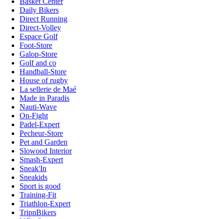
Basket Center
Daily Bikers
Direct Running
Direct-Volley
Espace Golf
Foot-Store
Galop-Store
Golf and co
Handball-Store
House of rugby
La sellerie de Maé
Made in Paradis
Nauti-Wave
On-Fight
Padel-Expert
Pecheur-Store
Pet and Garden
Slowood Interior
Smash-Expert
Sneak'In
Sneakids
Sport is good
Training-Fit
Triathlon-Expert
TripnBikers