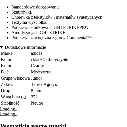
Standardowe dopasowanie.
Sznurówki.
Cholewka z tekstyliów i materiałów syntetycznych.
Textylna wyściółka.
Podeszwa środkowa LIGHTSTRIKEPRO.
Amortyzacja LIGHTSTRIKE.
Podeszwa zewnętrzna z gumy Continental™.
Dodatkowe informacje
Marka
adidas
Kolor
cblack/carbon/rayblu
Kolor
Czarny
Płeć
Mężczyzna
Grupa wiekowa
Junior
Zakres
Terrex Agravic
Drop
8 mm
Waga buta (g)
272
Stabilność
Neutre
Loading...
Loading...
Wszystkie nasze marki