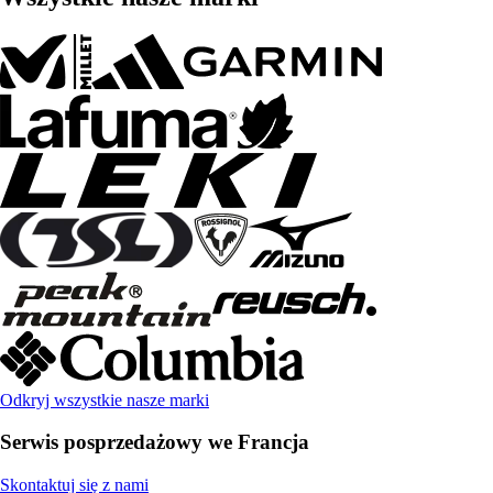
Odkryj wszystkie nasze marki
Serwis posprzedażowy we Francja
Skontaktuj się z nami