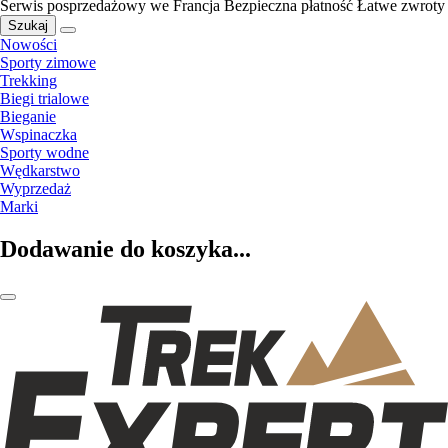
Serwis posprzedażowy we Francja
Bezpieczna płatność
Łatwe zwroty
Szukaj
Nowości
Sporty zimowe
Trekking
Biegi trialowe
Bieganie
Wspinaczka
Sporty wodne
Wędkarstwo
Wyprzedaż
Marki
Dodawanie do koszyka...