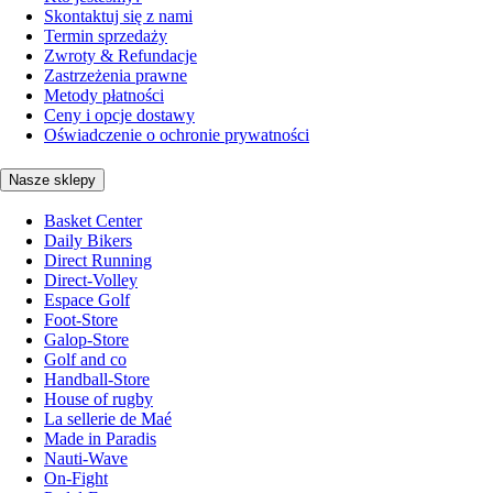
Skontaktuj się z nami
Termin sprzedaży
Zwroty & Refundacje
Zastrzeżenia prawne
Metody płatności
Ceny i opcje dostawy
Oświadczenie o ochronie prywatności
Nasze sklepy
Basket Center
Daily Bikers
Direct Running
Direct-Volley
Espace Golf
Foot-Store
Galop-Store
Golf and co
Handball-Store
House of rugby
La sellerie de Maé
Made in Paradis
Nauti-Wave
On-Fight