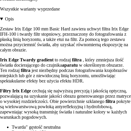
Wszystkie warianty wyprzedane
Opis
Zestaw Irix Edge 100 mm Basic Hard zawiera uchwyt filtra Irix Edge
IFH-100 i twardy filtr stopniowy, przeznaczony do fotografowania z
płaską linią horyzontu, a także etui na filtr. Za pomocą tego zestawu
można przyciemnić światła, aby uzyskać równomierną ekspozycję na
całym obrazie.
Irix Edge Twardy gradient
to rodzaj
filtra
, który zmniejsza ilość
światła docierającego do czujnika
aparatu
w określonym obszarze.
Ten rodzaj
filtra
jest niezbędny podczas fotografowania krajobrazów
miejskich lub gór z niewidoczną linią horyzontu, umożliwiając
spektakularne efekty bez użycia efektu HDR.
Filtry Irix Edge
cechują się najwyższą precyzją i jakością optyczną,
pozwalającą na uzyskanie jakości obrazu generowanego przez matryce
o wysokiej rozdzielczości. Obie powierzchnie szklanego
filtra
pokryte
są wielowarstwową powłoką antyrefleksyjną i hydrofobową,
zapewniając wysoką transmisję światła i naturalne kolory w każdych
warunkach pogodowych.
Twarda" gęstość neutralna