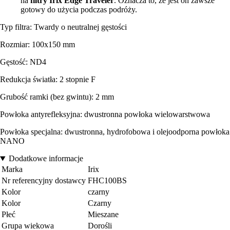
na
filtry Irix Edge Traveler
. Oznacza to, że jest on zawsze
gotowy do użycia podczas podróży.
Typ filtra: Twardy o neutralnej gęstości
Rozmiar: 100x150 mm
Gęstość: ND4
Redukcja światła: 2 stopnie F
Grubość ramki (bez gwintu): 2 mm
Powłoka antyrefleksyjna: dwustronna powłoka wielowarstwowa
Powłoka specjalna: dwustronna, hydrofobowa i olejoodporna powłoka
NANO
Dodatkowe informacje
Marka
Irix
Nr referencyjny dostawcy
FHC100BS
Kolor
czarny
Kolor
Czarny
Płeć
Mieszane
Grupa wiekowa
Dorośli