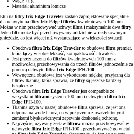
Waga: 71 g
Materiał: aluminium lotnicze
Etui na
filtry Irix Edge Traveler
zostało zaprojektowane specjalnie
dla uchwytu na filtry
Irix Edge i
filtrów
kwadratowych 100 mm.
Można w nim przechowywać uchwyt
filtra
i maksymalnie dwa
filtry
.
Jeden
filtr
może być przechowywany oddzielnie w dedykowanym
gnieździe, co jest więcej niż wystarczające w większości sytuacji.
Obudowa
filtra Irix Edge Traveler
to obudowa
filtra
premier,
która łączy w sobie lekkość, kompaktowość i trwałość.
Jest przeznaczona do
filtrów
kwadratowych 100 mm z
możliwością przechowywania do trzech
filtrów
jednocześnie za
pomocą uchwytu
filtra Irix Edge IFH-100
Wewnętrzna obudowa jest wykończona miękką, przyjazną dla
filtrów tkaniną, która sprawia, że
filtry
są jeszcze bardziej
bezpieczne.
Obudowa filtra
Irix Edge Traveler
jest compatible ze
wszystkimi
filtrami
systemu 100 mm i uchwytem
filtra Irix
Edge IF
H-100.
Tkanina użyta w naszej obudowie
filtra
sprawia, że jest ona
odporna na wodę i kurz, co w połączeniu z uszczelnionymi
zamkami błyskawicznymi zapewnia doskonałą ochronę.
Najczęściej używany zestaw
filtrów
można przechowywać w
uchwycie
filtra Irix Edge
IFH-100 i przechowywać go w etui