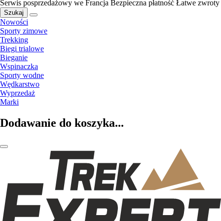
Serwis posprzedażowy we Francja
Bezpieczna płatność
Łatwe zwroty
Szukaj
Nowości
Sporty zimowe
Trekking
Biegi trialowe
Bieganie
Wspinaczka
Sporty wodne
Wędkarstwo
Wyprzedaż
Marki
Dodawanie do koszyka...