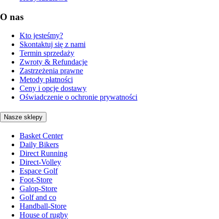
O nas
Kto jesteśmy?
Skontaktuj się z nami
Termin sprzedaży
Zwroty & Refundacje
Zastrzeżenia prawne
Metody płatności
Ceny i opcje dostawy
Oświadczenie o ochronie prywatności
Nasze sklepy
Basket Center
Daily Bikers
Direct Running
Direct-Volley
Espace Golf
Foot-Store
Galop-Store
Golf and co
Handball-Store
House of rugby