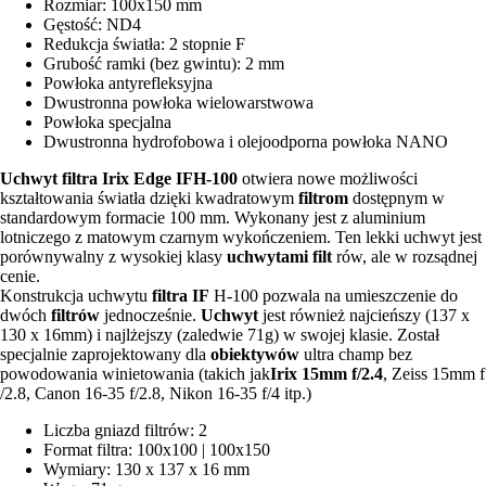
Rozmiar: 100x150 mm
Gęstość: ND4
Redukcja światła: 2 stopnie F
Grubość ramki (bez gwintu): 2 mm
Powłoka antyrefleksyjna
Dwustronna powłoka wielowarstwowa
Powłoka specjalna
Dwustronna hydrofobowa i olejoodporna powłoka NANO
Uchwyt filtra Irix Edge IFH-100
otwiera nowe możliwości
kształtowania światła dzięki kwadratowym
filtrom
dostępnym w
standardowym formacie 100 mm. Wykonany jest z aluminium
lotniczego z matowym czarnym wykończeniem. Ten lekki uchwyt jest
porównywalny z wysokiej klasy
uchwytami filt
rów, ale w rozsądnej
cenie.
Konstrukcja uchwytu
filtra IF
H-100 pozwala na umieszczenie do
dwóch
filtrów
jednocześnie.
Uchwyt
jest również najcieńszy (137 x
130 x 16mm) i najlżejszy (zaledwie 71g) w swojej klasie. Został
specjalnie zaprojektowany dla
obiektywów
ultra champ bez
powodowania winietowania (takich jak
Irix 15mm f/2.4
, Zeiss 15mm f
/2.8, Canon 16-35 f/2.8, Nikon 16-35 f/4 itp.)
Liczba gniazd filtrów: 2
Format filtra: 100x100 | 100x150
Wymiary: 130 x 137 x 16 mm