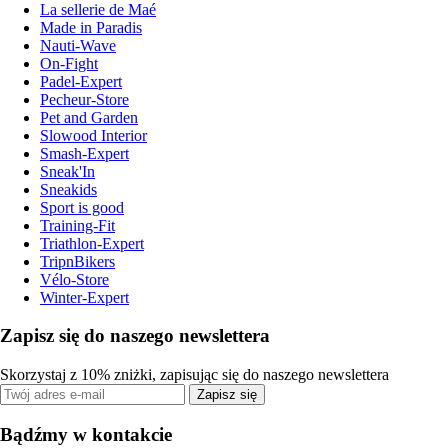
La sellerie de Maé
Made in Paradis
Nauti-Wave
On-Fight
Padel-Expert
Pecheur-Store
Pet and Garden
Slowood Interior
Smash-Expert
Sneak'In
Sneakids
Sport is good
Training-Fit
Triathlon-Expert
TripnBikers
Vélo-Store
Winter-Expert
Zapisz się do naszego newslettera
Skorzystaj z 10% zniżki, zapisując się do naszego newslettera
Zapisz się
Bądźmy w kontakcie