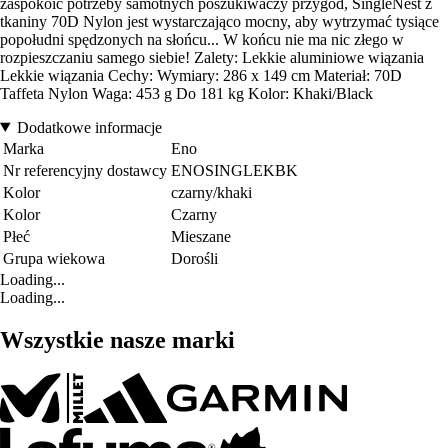
zaspokoić potrzeby samotnych poszukiwaczy przygód, SingleNest z
tkaniny 70D Nylon jest wystarczająco mocny, aby wytrzymać tysiące
popołudni spędzonych na słońcu... W końcu nie ma nic złego w
rozpieszczaniu samego siebie! Zalety: Lekkie aluminiowe wiązania
Lekkie wiązania Cechy: Wymiary: 286 x 149 cm Materiał: 70D
Taffeta Nylon Waga: 453 g Do 181 kg Kolor: Khaki/Black
Dodatkowe informacje
Marka
Eno
Nr referencyjny dostawcy
ENOSINGLEKBK
Kolor
czarny/khaki
Kolor
Czarny
Płeć
Mieszane
Grupa wiekowa
Dorośli
Loading...
Loading...
Wszystkie nasze marki