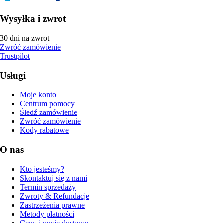
Wysyłka i zwrot
30 dni na zwrot
Zwróć zamówienie
Trustpilot
Usługi
Moje konto
Centrum pomocy
Śledź zamówienie
Zwróć zamówienie
Kody rabatowe
O nas
Kto jesteśmy?
Skontaktuj się z nami
Termin sprzedaży
Zwroty & Refundacje
Zastrzeżenia prawne
Metody płatności
Ceny i opcje dostawy