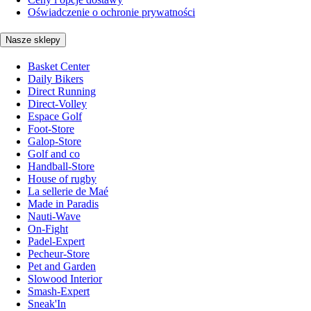
Oświadczenie o ochronie prywatności
Nasze sklepy
Basket Center
Daily Bikers
Direct Running
Direct-Volley
Espace Golf
Foot-Store
Galop-Store
Golf and co
Handball-Store
House of rugby
La sellerie de Maé
Made in Paradis
Nauti-Wave
On-Fight
Padel-Expert
Pecheur-Store
Pet and Garden
Slowood Interior
Smash-Expert
Sneak'In