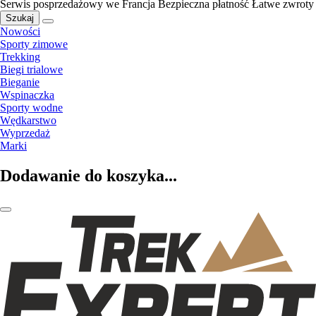
Serwis posprzedażowy we Francja
Bezpieczna płatność
Łatwe zwroty
Szukaj
Nowości
Sporty zimowe
Trekking
Biegi trialowe
Bieganie
Wspinaczka
Sporty wodne
Wędkarstwo
Wyprzedaż
Marki
Dodawanie do koszyka...