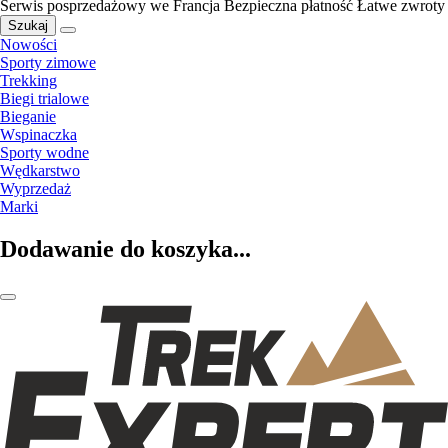
Serwis posprzedażowy we Francja
Bezpieczna płatność
Łatwe zwroty
Szukaj
Nowości
Sporty zimowe
Trekking
Biegi trialowe
Bieganie
Wspinaczka
Sporty wodne
Wędkarstwo
Wyprzedaż
Marki
Dodawanie do koszyka...