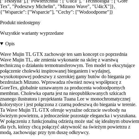
["Tekstylia"],{"Powierzchnia": ["Ulica"], "Technologia": ["Gore
Tex", "Podeszwy Michelin", "Mizuno Wave", "U4icX"]},
{"Wsparcie": ["Wsparcie"], "Cechy": ["Wodoodporne"]}
Produkt niedostępny
Wszystkie warianty wyprzedane
Opis
Wave Mujin TL GTX zachowuje ten sam koncept co poprzednia
Wave Mujin TL, ale zmienia wykonanie na skórę z warstwą
techniczną o działaniu termotransferowym. Ten model to ekscytujące
połączenie cholewki inspirowanej bieganiem i wydajnej,
wysokotopowej podeszwy z szerokiej gamy butów do biegania po
bezdrożach Mizuno. Wprowadza również nową współpracę z
GoreTex, globalnie uznawanym za producenta wodoodpornych
membran. Cholewka oparta jest na nieopublikowanych szkicach
znanego ilustratora i projektanta Tuana Lee w monochromatycznej
kolorystyce i jest połączona z czarną podeszwą do biegania w terenie.
Ta Wave Mujin TL GTX oferuje wyraźne odczucie swobody na
świeżym powietrzu, a jednocześnie pozostaje elegancka i wyszukana.
W połączeniu z funkcjonalną odzieżą może stać się idealnym obuwiem
dla tych, którzy chcą połączyć aktywność na świeżym powietrzu z
modą, zachowując przy tym duszę odkrywcy.