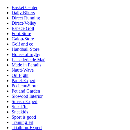
Basket Center
Daily Bikers
Direct Running
Direct-Volley
Espace Golf
Foot-Store
Galop-Store
Golf and co
Handball-Store
House of rugby
La sellerie de Maé
Made in Paradis
Nauti-Wave
On-Fight
Padel-Expert
Pecheur-Store
Pet and Garden
Slowood Interior
Smash-Expert
Sneak'In
Sneakids
Sport is good
Training-Fit
Triathlon-Expert