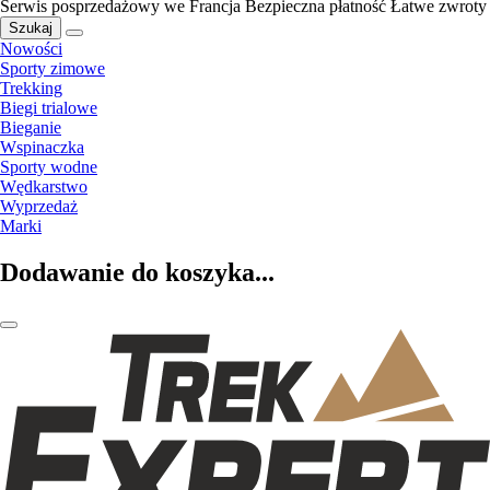
Serwis posprzedażowy we Francja
Bezpieczna płatność
Łatwe zwroty
Szukaj
Nowości
Sporty zimowe
Trekking
Biegi trialowe
Bieganie
Wspinaczka
Sporty wodne
Wędkarstwo
Wyprzedaż
Marki
Dodawanie do koszyka...