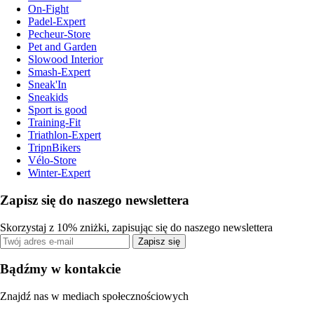
On-Fight
Padel-Expert
Pecheur-Store
Pet and Garden
Slowood Interior
Smash-Expert
Sneak'In
Sneakids
Sport is good
Training-Fit
Triathlon-Expert
TripnBikers
Vélo-Store
Winter-Expert
Zapisz się do naszego newslettera
Skorzystaj z 10% zniżki, zapisując się do naszego newslettera
Zapisz się
Bądźmy w kontakcie
Znajdź nas w mediach społecznościowych