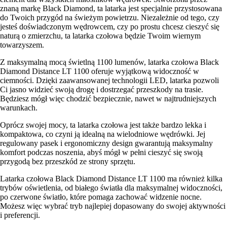
znaną markę Black Diamond, ta latarka jest specjalnie przystosowana
do Twoich przygód na świeżym powietrzu. Niezależnie od tego, czy
jesteś doświadczonym wędrowcem, czy po prostu chcesz cieszyć się
naturą o zmierzchu, ta latarka czołowa będzie Twoim wiernym
towarzyszem.
Z maksymalną mocą świetlną 1100 lumenów, latarka czołowa Black
Diamond Distance LT 1100 oferuje wyjątkową widoczność w
ciemności. Dzięki zaawansowanej technologii LED, latarka pozwoli
Ci jasno widzieć swoją drogę i dostrzegać przeszkody na trasie.
Będziesz mógł więc chodzić bezpiecznie, nawet w najtrudniejszych
warunkach.
Oprócz swojej mocy, ta latarka czołowa jest także bardzo lekka i
kompaktowa, co czyni ją idealną na wielodniowe wędrówki. Jej
regulowany pasek i ergonomiczny design gwarantują maksymalny
komfort podczas noszenia, abyś mógł w pełni cieszyć się swoją
przygodą bez przeszkód ze strony sprzętu.
Latarka czołowa Black Diamond Distance LT 1100 ma również kilka
trybów oświetlenia, od białego światła dla maksymalnej widoczności,
po czerwone światło, które pomaga zachować widzenie nocne.
Możesz więc wybrać tryb najlepiej dopasowany do swojej aktywności
i preferencji.