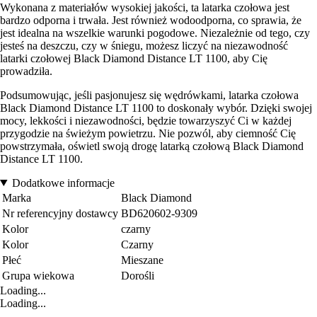
Wykonana z materiałów wysokiej jakości, ta latarka czołowa jest
bardzo odporna i trwała. Jest również wodoodporna, co sprawia, że
jest idealna na wszelkie warunki pogodowe. Niezależnie od tego, czy
jesteś na deszczu, czy w śniegu, możesz liczyć na niezawodność
latarki czołowej Black Diamond Distance LT 1100, aby Cię
prowadziła.
Podsumowując, jeśli pasjonujesz się wędrówkami, latarka czołowa
Black Diamond Distance LT 1100 to doskonały wybór. Dzięki swojej
mocy, lekkości i niezawodności, będzie towarzyszyć Ci w każdej
przygodzie na świeżym powietrzu. Nie pozwól, aby ciemność Cię
powstrzymała, oświetl swoją drogę latarką czołową Black Diamond
Distance LT 1100.
Dodatkowe informacje
Marka
Black Diamond
Nr referencyjny dostawcy
BD620602-9309
Kolor
czarny
Kolor
Czarny
Płeć
Mieszane
Grupa wiekowa
Dorośli
Loading...
Loading...