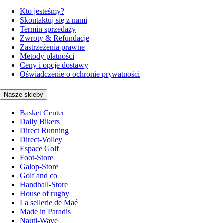
Kto jesteśmy?
Skontaktuj się z nami
Termin sprzedaży
Zwroty & Refundacje
Zastrzeżenia prawne
Metody płatności
Ceny i opcje dostawy
Oświadczenie o ochronie prywatności
Nasze sklepy
Basket Center
Daily Bikers
Direct Running
Direct-Volley
Espace Golf
Foot-Store
Galop-Store
Golf and co
Handball-Store
House of rugby
La sellerie de Maé
Made in Paradis
Nauti-Wave