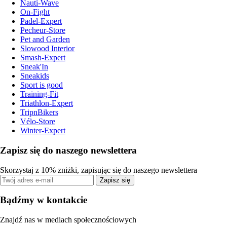
Nauti-Wave
On-Fight
Padel-Expert
Pecheur-Store
Pet and Garden
Slowood Interior
Smash-Expert
Sneak'In
Sneakids
Sport is good
Training-Fit
Triathlon-Expert
TripnBikers
Vélo-Store
Winter-Expert
Zapisz się do naszego newslettera
Skorzystaj z 10% zniżki, zapisując się do naszego newslettera
Zapisz się
Bądźmy w kontakcie
Znajdź nas w mediach społecznościowych