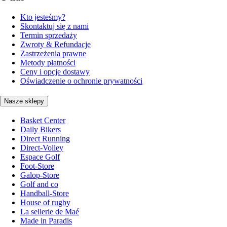
Kto jesteśmy?
Skontaktuj się z nami
Termin sprzedaży
Zwroty & Refundacje
Zastrzeżenia prawne
Metody płatności
Ceny i opcje dostawy
Oświadczenie o ochronie prywatności
Nasze sklepy
Basket Center
Daily Bikers
Direct Running
Direct-Volley
Espace Golf
Foot-Store
Galop-Store
Golf and co
Handball-Store
House of rugby
La sellerie de Maé
Made in Paradis