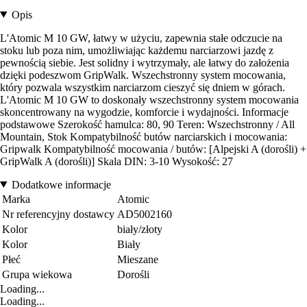
Opis
L'Atomic M 10 GW, łatwy w użyciu, zapewnia stałe odczucie na
stoku lub poza nim, umożliwiając każdemu narciarzowi jazdę z
pewnością siebie. Jest solidny i wytrzymały, ale łatwy do założenia
dzięki podeszwom GripWalk. Wszechstronny system mocowania,
który pozwala wszystkim narciarzom cieszyć się dniem w górach.
L'Atomic M 10 GW to doskonały wszechstronny system mocowania
skoncentrowany na wygodzie, komforcie i wydajności. Informacje
podstawowe Szerokość hamulca: 80, 90 Teren: Wszechstronny / All
Mountain, Stok Kompatybilność butów narciarskich i mocowania:
Gripwalk Kompatybilność mocowania / butów: [Alpejski A (dorośli) +
GripWalk A (dorośli)] Skala DIN: 3-10 Wysokość: 27
Dodatkowe informacje
Marka
Atomic
Nr referencyjny dostawcy
AD5002160
Kolor
biały/złoty
Kolor
Biały
Płeć
Mieszane
Grupa wiekowa
Dorośli
Loading...
Loading...