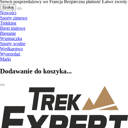
Serwis posprzedażowy we Francja
Bezpieczna płatność
Łatwe zwroty
Szukaj
Nowości
Sporty zimowe
Trekking
Biegi trialowe
Bieganie
Wspinaczka
Sporty wodne
Wędkarstwo
Wyprzedaż
Marki
Dodawanie do koszyka...