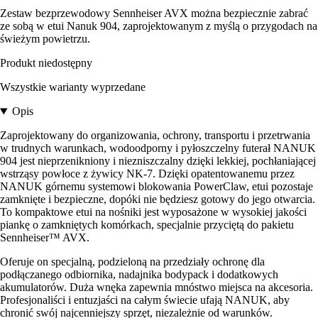
Zestaw bezprzewodowy Sennheiser AVX można bezpiecznie zabrać
ze sobą w etui Nanuk 904, zaprojektowanym z myślą o przygodach na
świeżym powietrzu.
Produkt niedostępny
Wszystkie warianty wyprzedane
Opis
Zaprojektowany do organizowania, ochrony, transportu i przetrwania
w trudnych warunkach, wodoodporny i pyłoszczelny futerał NANUK
904 jest nieprzenikniony i niezniszczalny dzięki lekkiej, pochłaniającej
wstrząsy powłoce z żywicy NK-7. Dzięki opatentowanemu przez
NANUK górnemu systemowi blokowania PowerClaw, etui pozostaje
zamknięte i bezpieczne, dopóki nie będziesz gotowy do jego otwarcia.
To kompaktowe etui na nośniki jest wyposażone w wysokiej jakości
piankę o zamkniętych komórkach, specjalnie przyciętą do pakietu
Sennheiser™ AVX.
Oferuje on specjalną, podzieloną na przedziały ochronę dla
podłączanego odbiornika, nadajnika bodypack i dodatkowych
akumulatorów. Duża wnęka zapewnia mnóstwo miejsca na akcesoria.
Profesjonaliści i entuzjaści na całym świecie ufają NANUK, aby
chronić swój najcenniejszy sprzęt, niezależnie od warunków.