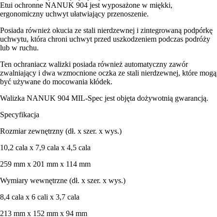
Etui ochronne NANUK 904 jest wyposażone w miękki,
ergonomiczny uchwyt ułatwiający przenoszenie.
Posiada również okucia ze stali nierdzewnej i zintegrowaną podpórkę
uchwytu, która chroni uchwyt przed uszkodzeniem podczas podróży
lub w ruchu.
Ten ochraniacz walizki posiada również automatyczny zawór
zwalniający i dwa wzmocnione oczka ze stali nierdzewnej, które mogą
być używane do mocowania kłódek.
Walizka NANUK 904 MIL-Spec jest objęta dożywotnią gwarancją.
Specyfikacja
Rozmiar zewnętrzny (dł. x szer. x wys.)
10,2 cala x 7,9 cala x 4,5 cala
259 mm x 201 mm x 114 mm
Wymiary wewnętrzne (dł. x szer. x wys.)
8,4 cala x 6 cali x 3,7 cala
213 mm x 152 mm x 94 mm