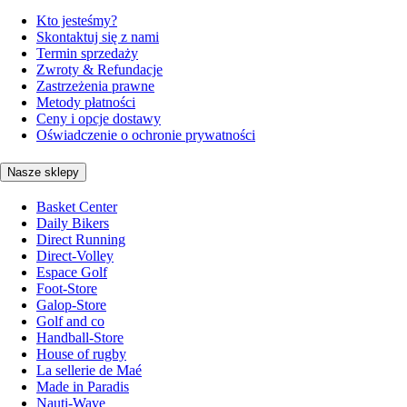
Kto jesteśmy?
Skontaktuj się z nami
Termin sprzedaży
Zwroty & Refundacje
Zastrzeżenia prawne
Metody płatności
Ceny i opcje dostawy
Oświadczenie o ochronie prywatności
Nasze sklepy
Basket Center
Daily Bikers
Direct Running
Direct-Volley
Espace Golf
Foot-Store
Galop-Store
Golf and co
Handball-Store
House of rugby
La sellerie de Maé
Made in Paradis
Nauti-Wave