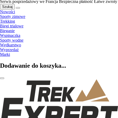
Serwis posprzedażowy we Francja
Bezpieczna płatność
Łatwe zwroty
Szukaj
Nowości
Sporty zimowe
Trekking
Biegi trialowe
Bieganie
Wspinaczka
Sporty wodne
Wędkarstwo
Wyprzedaż
Marki
Dodawanie do koszyka...