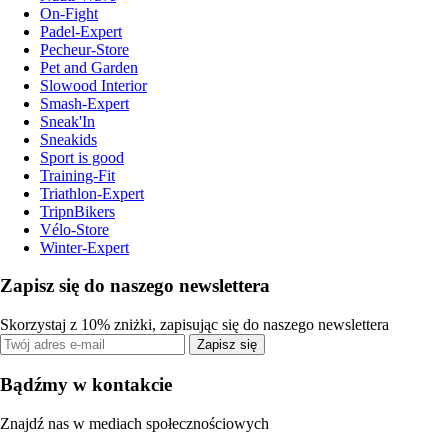
On-Fight
Padel-Expert
Pecheur-Store
Pet and Garden
Slowood Interior
Smash-Expert
Sneak'In
Sneakids
Sport is good
Training-Fit
Triathlon-Expert
TripnBikers
Vélo-Store
Winter-Expert
Zapisz się do naszego newslettera
Skorzystaj z 10% zniżki, zapisując się do naszego newslettera
Zapisz się
Bądźmy w kontakcie
Znajdź nas w mediach społecznościowych