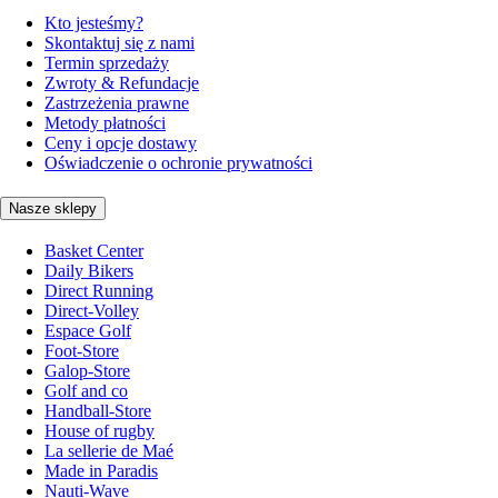
Kto jesteśmy?
Skontaktuj się z nami
Termin sprzedaży
Zwroty & Refundacje
Zastrzeżenia prawne
Metody płatności
Ceny i opcje dostawy
Oświadczenie o ochronie prywatności
Nasze sklepy
Basket Center
Daily Bikers
Direct Running
Direct-Volley
Espace Golf
Foot-Store
Galop-Store
Golf and co
Handball-Store
House of rugby
La sellerie de Maé
Made in Paradis
Nauti-Wave