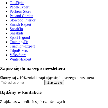
On-Fight
Padel-Expert
Pecheur-Store
Pet and Garden
Slowood Interior
Smash-Expert
Sneak'In
Sneakids
Sport is good
Training-Fit
Triathlon-Expert
TripnBikers
Vélo-Store
Winter-Expert
Zapisz się do naszego newslettera
Skorzystaj z 10% zniżki, zapisując się do naszego newslettera
Zapisz się
Bądźmy w kontakcie
Znajdź nas w mediach społecznościowych