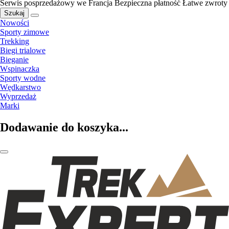
Serwis posprzedażowy we Francja
Bezpieczna płatność
Łatwe zwroty
Szukaj
Nowości
Sporty zimowe
Trekking
Biegi trialowe
Bieganie
Wspinaczka
Sporty wodne
Wędkarstwo
Wyprzedaż
Marki
Dodawanie do koszyka...