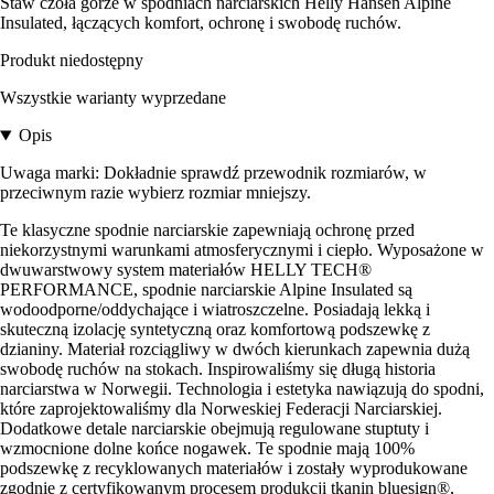
Staw czoła górze w spodniach narciarskich Helly Hansen Alpine
Insulated, łączących komfort, ochronę i swobodę ruchów.
Produkt niedostępny
Wszystkie warianty wyprzedane
Opis
Uwaga marki: Dokładnie sprawdź przewodnik rozmiarów, w
przeciwnym razie wybierz rozmiar mniejszy.
Te klasyczne spodnie narciarskie zapewniają ochronę przed
niekorzystnymi warunkami atmosferycznymi i ciepło. Wyposażone w
dwuwarstwowy system materiałów HELLY TECH®
PERFORMANCE, spodnie narciarskie Alpine Insulated są
wodoodporne/oddychające i wiatroszczelne. Posiadają lekką i
skuteczną izolację syntetyczną oraz komfortową podszewkę z
dzianiny. Materiał rozciągliwy w dwóch kierunkach zapewnia dużą
swobodę ruchów na stokach. Inspirowaliśmy się długą historia
narciarstwa w Norwegii. Technologia i estetyka nawiązują do spodni,
które zaprojektowaliśmy dla Norweskiej Federacji Narciarskiej.
Dodatkowe detale narciarskie obejmują regulowane stuptuty i
wzmocnione dolne końce nogawek. Te spodnie mają 100%
podszewkę z recyklowanych materiałów i zostały wyprodukowane
zgodnie z certyfikowanym procesem produkcji tkanin bluesign®,