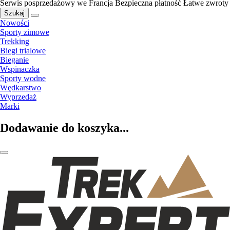
Serwis posprzedażowy we Francja
Bezpieczna płatność
Łatwe zwroty
Szukaj
Nowości
Sporty zimowe
Trekking
Biegi trialowe
Bieganie
Wspinaczka
Sporty wodne
Wędkarstwo
Wyprzedaż
Marki
Dodawanie do koszyka...