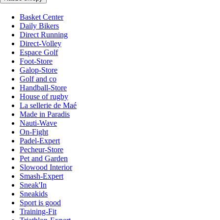
Basket Center
Daily Bikers
Direct Running
Direct-Volley
Espace Golf
Foot-Store
Galop-Store
Golf and co
Handball-Store
House of rugby
La sellerie de Maé
Made in Paradis
Nauti-Wave
On-Fight
Padel-Expert
Pecheur-Store
Pet and Garden
Slowood Interior
Smash-Expert
Sneak'In
Sneakids
Sport is good
Training-Fit