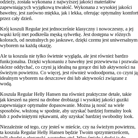
odzieży, została wykonana z najwyższej jakości materiałów
zapewniających wyjątkową trwałość. Wykonana z wysokiej jakości
bawełny, jest zarówno miękka, jak i lekka, oferując optymalny komfort
przez cały dzień.
Krój koszuli Regular jest jednocześnie klasyczny i nowoczesny, a jej
wąski krój met podkreśla męską sylwetkę. Jest dostępna w różnych
kolorach, od neutralnych po jaskrawe, dzięki czemu jest uniwersalnym
wyborem na każdą okazję.
Ale ta koszula nie tylko świetnie wygląda, ale jest również bardzo
funkcjonalna. Dzięki wykonaniu z bawełny jest przewiewna i pozwala
skórze oddychać, co czyni ją idealną na gorące dni lub aktywności na
świeżym powietrzu. Co więcej, jest również wodoodporna, co czyni ją
idealnym wyborem na deszczowe dni lub aktywności związane z
wodą.
Koszula Regular Helly Hansen ma również praktyczne detale, takie
jak kieszeń na piersi na drobne drobiazgi i wysokiej jakości guziki
zapewniające optymalne dopasowanie. Można ją nosić na wiele
sposobów, włożoną w spodnie, aby uzyskać bardziej formalny look
lub z podwiniętymi rękawami, aby uzyskać bardziej swobodny look.
Niezależnie od tego, czy jesteś w mieście, czy na świeżym powietrzu,
ta koszula Regular Helly Hansen będzie Twoim sprzymierzeńcem,
jeśli chodzi o elegancki, wygodny styl. Więc śmiało i dodaj ją do