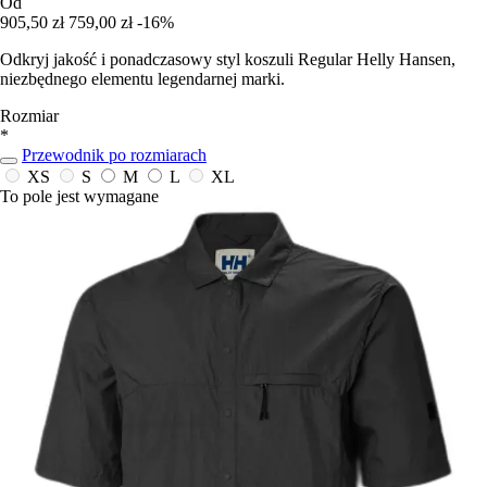
Od
905,50 zł
759,00 zł
-16%
Odkryj jakość i ponadczasowy styl koszuli Regular Helly Hansen,
niezbędnego elementu legendarnej marki.
Rozmiar
*
Przewodnik po rozmiarach
XS
S
M
L
XL
To pole jest wymagane