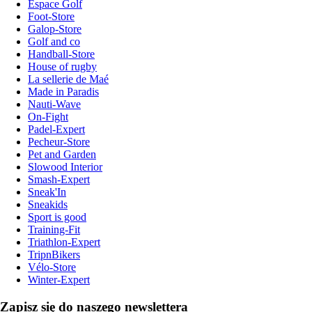
Espace Golf
Foot-Store
Galop-Store
Golf and co
Handball-Store
House of rugby
La sellerie de Maé
Made in Paradis
Nauti-Wave
On-Fight
Padel-Expert
Pecheur-Store
Pet and Garden
Slowood Interior
Smash-Expert
Sneak'In
Sneakids
Sport is good
Training-Fit
Triathlon-Expert
TripnBikers
Vélo-Store
Winter-Expert
Zapisz się do naszego newslettera