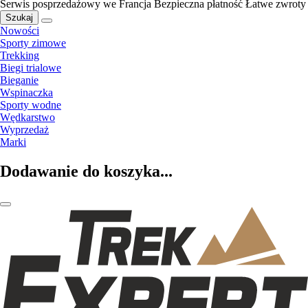
Serwis posprzedażowy we Francja
Bezpieczna płatność
Łatwe zwroty
Szukaj
Nowości
Sporty zimowe
Trekking
Biegi trialowe
Bieganie
Wspinaczka
Sporty wodne
Wędkarstwo
Wyprzedaż
Marki
Dodawanie do koszyka...