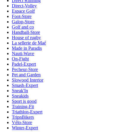
Direct Running
Direct-Volley
Espace Golf
Foot-Store
Galop-Store
Golf and co
Handball-Store
House of rugby
La sellerie de Maé
Made in Paradis
Nauti-Wave
On-Fight
Padel-Expert
Pecheur-Store
Pet and Garden
Slowood Interior
Smash-Expert
Sneak'In
Sneakids
Sport is good
Training-Fit
Triathlon-Expert
TripnBikers
Vélo-Store
Winter-Expert