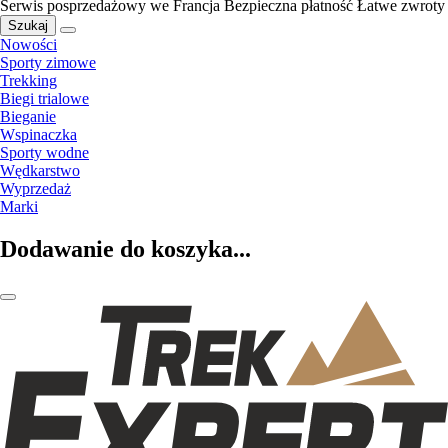
Serwis posprzedażowy we Francja
Bezpieczna płatność
Łatwe zwroty
Szukaj
Nowości
Sporty zimowe
Trekking
Biegi trialowe
Bieganie
Wspinaczka
Sporty wodne
Wędkarstwo
Wyprzedaż
Marki
Dodawanie do koszyka...