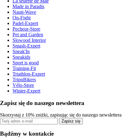
La sellerie de Maé
Made in Paradis
Nauti-Wave
On-Fight
Padel-Expert
Pecheur-Store
Pet and Garden
Slowood Interior
Smash-Expert
Sneak'In
Sneakids
Sport is good
Training-Fit
Triathlon-Expert
TripnBikers
Vélo-Store
Winter-Expert
Zapisz się do naszego newslettera
Skorzystaj z 10% zniżki, zapisując się do naszego newslettera
Zapisz się
Bądźmy w kontakcie