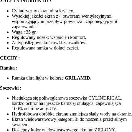
ZALETY PRODUKTU :
Cylindryczny ekran ultra kryjący.
Wysokiej jakości ekran z 4 otworami wentylacyjnymi
wspomagającymi przepływ powietrza i zapobiegającymi
zaparowaniu.
Waga : 35 gr.
Regulowany nosek: wsparcie i komfort.
Antypoślizgowe końcówki zauszników.
Regulowana ramka w dolnej części.
CECHY :
Ramka :
Ramka ultra light w kolorze
GRILAMID.
Soczewki :
Nietłukąca się poliwęglanowa soczewka CYLINDRICAL,
bardzo ochronna i jeszcze bardziej otulająca, zapewniająca
100% ochronę anty-UV.
Hydrofobowa obróbka ekranu zmniejsza ślady wody na ekranie.
Ekran wielowarstwowy kategorii 3: do noszenia przed silnym
światłem.
Dostępny kolor wielowarstwowego ekranu: ZIELONY.