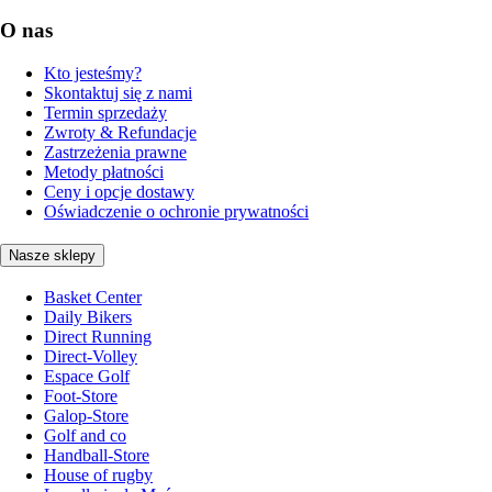
O nas
Kto jesteśmy?
Skontaktuj się z nami
Termin sprzedaży
Zwroty & Refundacje
Zastrzeżenia prawne
Metody płatności
Ceny i opcje dostawy
Oświadczenie o ochronie prywatności
Nasze sklepy
Basket Center
Daily Bikers
Direct Running
Direct-Volley
Espace Golf
Foot-Store
Galop-Store
Golf and co
Handball-Store
House of rugby