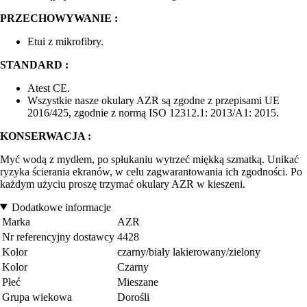
PRZECHOWYWANIE :
Etui z mikrofibry.
STANDARD :
Atest CE.
Wszystkie nasze okulary AZR są zgodne z przepisami UE
2016/425, zgodnie z normą ISO 12312.1: 2013/A1: 2015.
KONSERWACJA :
Myć wodą z mydłem, po spłukaniu wytrzeć miękką szmatką. Unikać
ryzyka ścierania ekranów, w celu zagwarantowania ich zgodności. Po
każdym użyciu proszę trzymać okulary AZR w kieszeni.
Dodatkowe informacje
Marka
AZR
Nr referencyjny dostawcy
4428
Kolor
czarny/biały lakierowany/zielony
Kolor
Czarny
Płeć
Mieszane
Grupa wiekowa
Dorośli