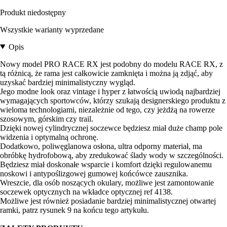
Produkt niedostępny
Wszystkie warianty wyprzedane
Opis
Nowy model PRO RACE RX jest podobny do modelu RACE RX, z
tą różnicą, że rama jest całkowicie zamknięta i można ją zdjąć, aby
uzyskać bardziej minimalistyczny wygląd.
Jego modne look oraz vintage i hyper z łatwością uwiodą najbardziej
wymagających sportowców, którzy szukają designerskiego produktu z
wieloma technologiami, niezależnie od tego, czy jeżdżą na rowerze
szosowym, górskim czy trail.
Dzięki nowej cylindrycznej soczewce będziesz miał duże champ pole
widzenia i optymalną ochronę.
Dodatkowo, poliwęglanowa osłona, ultra odporny materiał, ma
obróbkę hydrofobową, aby zredukować ślady wody w szczególności.
Będziesz miał doskonałe wsparcie i komfort dzięki regulowanemu
noskowi i antypoślizgowej gumowej końcówce zausznika.
Wreszcie, dla osób noszących okulary, możliwe jest zamontowanie
soczewek optycznych na wkładce optycznej ref 4138.
Możliwe jest również posiadanie bardziej minimalistycznej otwartej
ramki, patrz rysunek 9 na końcu tego artykułu.