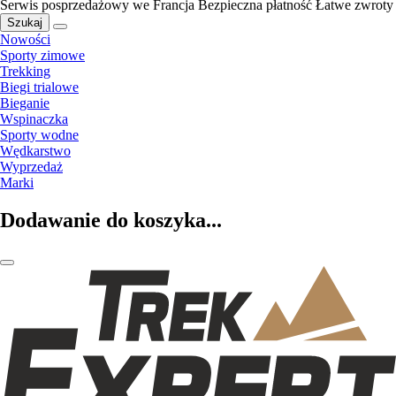
Serwis posprzedażowy we Francja
Bezpieczna płatność
Łatwe zwroty
Szukaj
Nowości
Sporty zimowe
Trekking
Biegi trialowe
Bieganie
Wspinaczka
Sporty wodne
Wędkarstwo
Wyprzedaż
Marki
Dodawanie do koszyka...