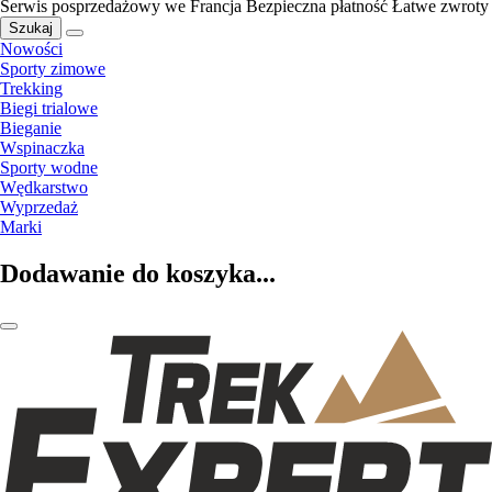
Serwis posprzedażowy we Francja
Bezpieczna płatność
Łatwe zwroty
Szukaj
Nowości
Sporty zimowe
Trekking
Biegi trialowe
Bieganie
Wspinaczka
Sporty wodne
Wędkarstwo
Wyprzedaż
Marki
Dodawanie do koszyka...