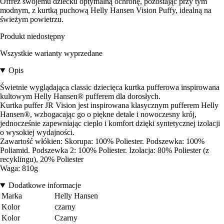
Offrez swojemu dziecku optymalną ochronę, pozostając przy tym
modnym, z kurtką puchową Helly Hansen Vision Puffy, idealną na
świeżym powietrzu.
Produkt niedostępny
Wszystkie warianty wyprzedane
Opis
Świetnie wyglądająca classic dziecięca kurtka pufferowa inspirowana
kultowym Helly Hansen® pufferem dla dorosłych.
Kurtka puffer JR Vision jest inspirowana klasycznym pufferem Helly
Hansen®, wzbogacając go o piękne detale i nowoczesny krój,
jednocześnie zapewniając ciepło i komfort dzięki syntetycznej izolacji
o wysokiej wydajności.
Zawartość włókien: Skorupa: 100% Poliester. Podszewka: 100%
Poliamid. Podszewka 2: 100% Poliester. Izolacja: 80% Poliester (z
recyklingu), 20% Poliester
Waga: 810g
Dodatkowe informacje
Marka
Helly Hansen
Kolor
czarny
Kolor
Czarny