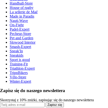
Handball-Store
House of rugby
La sellerie de Maé
Made in Paradis
Nauti-Wave
On-Fight
Padel-Expert
Pecheur-Store
Pet and Garden
Slowood Interior
Smash-Expert
Sneak'In
Sneakids
Sport is good
Training-Fit
Triathlon-Expert
TripnBikers
Vélo-Store
Winter-Expert
Zapisz się do naszego newslettera
Skorzystaj z 10% zniżki, zapisując się do naszego newslettera
Zapisz się