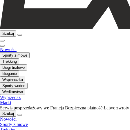
Szukaj
Nowości
Sporty zimowe
Trekking
Biegi trialowe
Bieganie
Wspinaczka
Sporty wodne
Wędkarstwo
Wyprzedaż
Marki
Serwis posprzedażowy we Francja
Bezpieczna płatność
Łatwe zwroty
Szukaj
Nowości
Sporty zimowe
Trekking