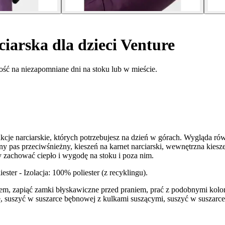
iarska dla dzieci Venture
ność na niezapomniane dni na stoku lub w mieście.
kcje narciarskie, których potrzebujesz na dzień w górach. Wygląda r
any pas przeciwśnieżny, kieszeń na karnet narciarski, wewnętrzna ki
aby zachować ciepło i wygodę na stoku i poza nim.
ster - Izolacja: 100% poliester (z recyklingu).
aniem, zapiąć zamki błyskawiczne przed praniem, prać z podobnymi kolo
suszyć w suszarce bębnowej z kulkami suszącymi, suszyć w suszarce