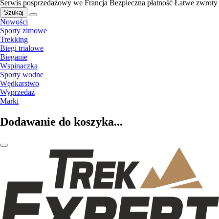
Serwis posprzedażowy we Francja
Bezpieczna płatność
Łatwe zwroty
Szukaj
Nowości
Sporty zimowe
Trekking
Biegi trialowe
Bieganie
Wspinaczka
Sporty wodne
Wędkarstwo
Wyprzedaż
Marki
Dodawanie do koszyka...