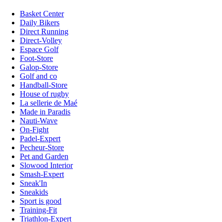
Basket Center
Daily Bikers
Direct Running
Direct-Volley
Espace Golf
Foot-Store
Galop-Store
Golf and co
Handball-Store
House of rugby
La sellerie de Maé
Made in Paradis
Nauti-Wave
On-Fight
Padel-Expert
Pecheur-Store
Pet and Garden
Slowood Interior
Smash-Expert
Sneak'In
Sneakids
Sport is good
Training-Fit
Triathlon-Expert