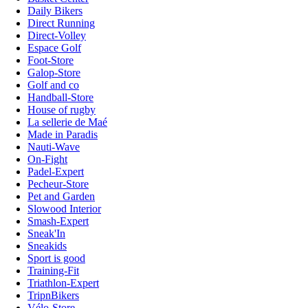
Daily Bikers
Direct Running
Direct-Volley
Espace Golf
Foot-Store
Galop-Store
Golf and co
Handball-Store
House of rugby
La sellerie de Maé
Made in Paradis
Nauti-Wave
On-Fight
Padel-Expert
Pecheur-Store
Pet and Garden
Slowood Interior
Smash-Expert
Sneak'In
Sneakids
Sport is good
Training-Fit
Triathlon-Expert
TripnBikers
Vélo-Store