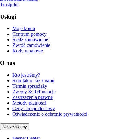
Trustpilot
Usługi
Moje konto
Centrum pomocy
Śledź zamówienie
Zwróć zamówienie
Kody rabatowe
O nas
Kto jesteśmy?
Skontaktuj się z nami
Termin sprzedaży
Zwroty & Refundacje
Zastrzeżenia prawne
Metody płatności
Ceny i opcje dostawy
Oświadczenie o ochronie prywatności
Nasze sklepy
Basket Center