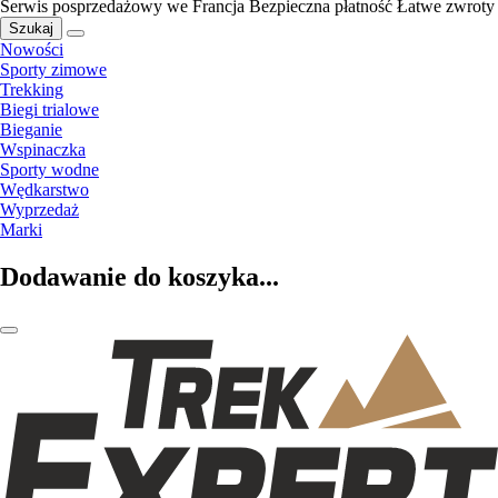
Serwis posprzedażowy we Francja
Bezpieczna płatność
Łatwe zwroty
Szukaj
Nowości
Sporty zimowe
Trekking
Biegi trialowe
Bieganie
Wspinaczka
Sporty wodne
Wędkarstwo
Wyprzedaż
Marki
Dodawanie do koszyka...