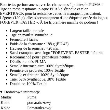
Booste tes performances avec les chaussures à pointes de PUMA !
Tige en mesh respirante, plaque PEBAX étendue et talon
EVERTRACK pour la résistance : elles ne manquent pas d'atout.
Légères (180 g), elles s'accompagnent d'une étiquette ornée du logo «
FOREVER. FASTER ». À toi la première marche du podium !
Largeur taille normale
Tige en matière synthétique
Fermeture à lacets
Poids de la chaussure : 188 g (EU 42)
Hauteur de la semelle : <20 mm
Sac à crampons avec logo "FOREVER". FASTER." fourni
Recommandé pour : pronateurs neutres
Détails brandés PUMA
Semelle intermédiaire: 100% Synthétique
Première de propreté: 100% Textile
Semelle extérieure: 100% Synthétique
Tige: 62% Synthétique, 38% Textile
Doublure: 100% Textile
Dodatkowe informacje
Marka
Puma
Kolor
pomarańczowy
Kolor
Pomarańczowy