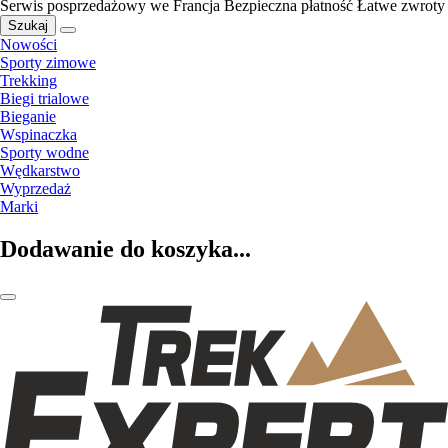
Serwis posprzedażowy we Francja
Bezpieczna płatność
Łatwe zwroty
Szukaj
Nowości
Sporty zimowe
Trekking
Biegi trialowe
Bieganie
Wspinaczka
Sporty wodne
Wędkarstwo
Wyprzedaż
Marki
Dodawanie do koszyka...