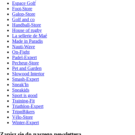
Espace Golf
Foot-Store
Galop-Store
Golf and co
Handball-Store
House of rugby
La sellerie de Maé
Made in Paradis
Nauti-Wave
On-Fight
Padel-Expert
Pecheur-Store
Pet and Garden
Slowood Interior
Smash-Expert
Sneak'In
Sneakids
Sport is good
Training-Fit
Triathlon-Expert
TripnBikers
Vélo-Store
Winter-Expert
Zapisz się do naszego newslettera