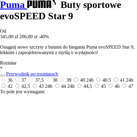
Puma
Buty sportowe
evoSPEED Star 9
Od
345,00 zł
206,00 zł
-40%
Osiągnij nowe szczyty z butami do biegania Puma evoSPEED Star 9,
lekkimi i zaprojektowanymi z myślą o wydajności!
Rozmiar
*
Przewodnik po rozmiarach
36
37
37,5
38
39
40
24h
40,5
41
24h
42
42,5
43
24h
44
24h
44,5
45
46
47
To pole jest wymagane