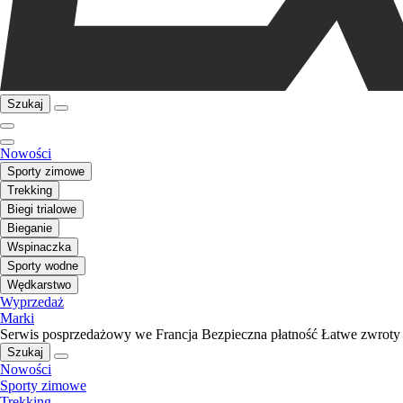
Szukaj
Nowości
Sporty zimowe
Trekking
Biegi trialowe
Bieganie
Wspinaczka
Sporty wodne
Wędkarstwo
Wyprzedaż
Marki
Serwis posprzedażowy we Francja
Bezpieczna płatność
Łatwe zwroty
Szukaj
Nowości
Sporty zimowe
Trekking