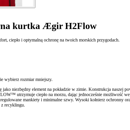
a kurtka Ægir H2Flow
rt, ciepło i optymalną ochronę na twoich morskich przygodach.
e wybierz rozmiar mniejszy.
urtkę jako niezbędny element na pokładzie w zimie. Konstrukcja n
H2FLOW™ utrzymuje ciepło na morzu, dając jednocześnie możliwość wen
 regulowane mankiety i minimalne szwy. Wysoki kołnierz ochronny ora
z recyklingu.