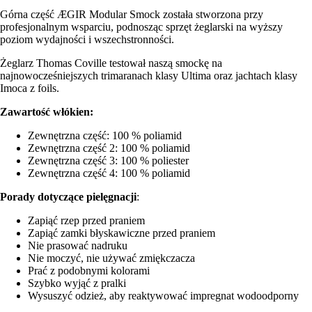
Górna część ÆGIR Modular Smock została stworzona przy
profesjonalnym wsparciu, podnosząc sprzęt żeglarski na wyższy
poziom wydajności i wszechstronności.
Żeglarz Thomas Coville testował naszą smockę na
najnowocześniejszych trimaranach klasy Ultima oraz jachtach klasy
Imoca z foils.
Zawartość włókien:
Zewnętrzna część: 100 % poliamid
Zewnętrzna część 2: 100 % poliamid
Zewnętrzna część 3: 100 % poliester
Zewnętrzna część 4: 100 % poliamid
Porady dotyczące pielęgnacji
:
Zapiąć rzep przed praniem
Zapiąć zamki błyskawiczne przed praniem
Nie prasować nadruku
Nie moczyć, nie używać zmiękczacza
Prać z podobnymi kolorami
Szybko wyjąć z pralki
Wysuszyć odzież, aby reaktywować impregnat wodoodporny