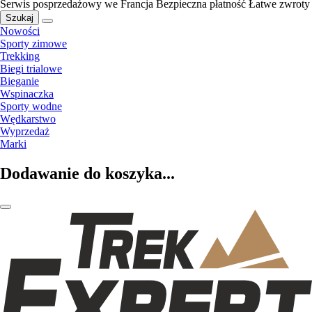
Serwis posprzedażowy we Francja
Bezpieczna płatność
Łatwe zwroty
Szukaj
Nowości
Sporty zimowe
Trekking
Biegi trialowe
Bieganie
Wspinaczka
Sporty wodne
Wędkarstwo
Wyprzedaż
Marki
Dodawanie do koszyka...