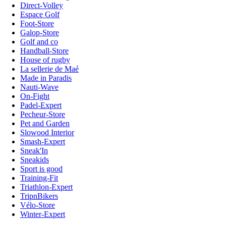
Direct-Volley
Espace Golf
Foot-Store
Galop-Store
Golf and co
Handball-Store
House of rugby
La sellerie de Maé
Made in Paradis
Nauti-Wave
On-Fight
Padel-Expert
Pecheur-Store
Pet and Garden
Slowood Interior
Smash-Expert
Sneak'In
Sneakids
Sport is good
Training-Fit
Triathlon-Expert
TripnBikers
Vélo-Store
Winter-Expert