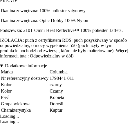
SKŁAD:
Tkanina zewnętrzna: 100% poliester satynowy
Tkanina zewnętrzna: Optic Dobby 100% Nylon
Podszewka: 210T Omni-Heat Reflective™ 100% poliester Taffeta.
IZOLACJA: puch z certyfikatem RDS: puch pozyskiwany w sposób
odpowiedzialny, o mocy wypełnienia 550 (puch użyty w tym
produkcie pochodzi od zwierząt, które nie były maltretowane). Więcej
informacji tutaj: Odpowiedzialny w dół).
Dodatkowe informacje
Marka
Columbia
Nr referencyjny dostawcy
1798441-011
Kolor
czarny
Kolor
Czarny
Płeć
Kobieta
Grupa wiekowa
Dorośli
Charakterystyka
Kaptur
Loading...
Loading...