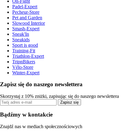
On-Fight
Padel-Expert
Pecheur-Store
Pet and Garden
Slowood Interior
Smash-Expert
Sneak'In
Sneakids
Sport is good
Training-Fit
Triathlon-Expert
TripnBikers
Vélo-Store
Winter-Expert
Zapisz się do naszego newslettera
Skorzystaj z 10% zniżki, zapisując się do naszego newslettera
Zapisz się
Bądźmy w kontakcie
Znajdź nas w mediach społecznościowych