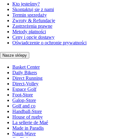
Kto jesteśmy?
Skontaktuj się z nami
Termin sprzedaży
Zwroty & Refundacje
Zastrzeżenia prawne
Metody płatności
Ceny i opcje dostawy
Oświadczenie o ochronie prywatności
Nasze sklepy
Basket Center
Daily Bikers
Direct Running
Direct-Volley
Espace Golf
Foot-Store
Galop-Store
Golf and co
Handball-Store
House of rugby
La sellerie de Maé
Made in Paradis
Nauti-Wave