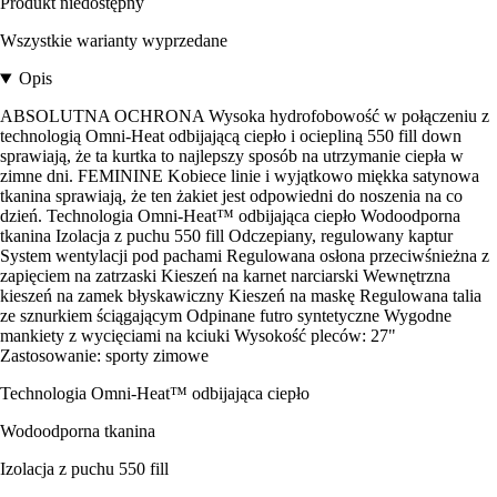
Produkt niedostępny
Wszystkie warianty wyprzedane
Opis
ABSOLUTNA OCHRONA Wysoka hydrofobowość w połączeniu z
technologią Omni-Heat odbijającą ciepło i ociepliną 550 fill down
sprawiają, że ta kurtka to najlepszy sposób na utrzymanie ciepła w
zimne dni. FEMININE Kobiece linie i wyjątkowo miękka satynowa
tkanina sprawiają, że ten żakiet jest odpowiedni do noszenia na co
dzień. Technologia Omni-Heat™ odbijająca ciepło Wodoodporna
tkanina Izolacja z puchu 550 fill Odczepiany, regulowany kaptur
System wentylacji pod pachami Regulowana osłona przeciwśnieżna z
zapięciem na zatrzaski Kieszeń na karnet narciarski Wewnętrzna
kieszeń na zamek błyskawiczny Kieszeń na maskę Regulowana talia
ze sznurkiem ściągającym Odpinane futro syntetyczne Wygodne
mankiety z wycięciami na kciuki Wysokość pleców: 27"
Zastosowanie: sporty zimowe
Technologia Omni-Heat™ odbijająca ciepło
Wodoodporna tkanina
Izolacja z puchu 550 fill