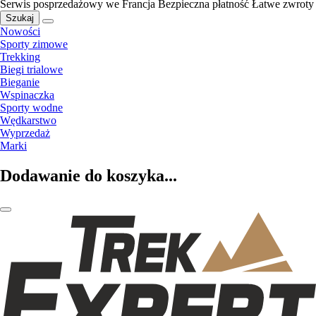
Serwis posprzedażowy we Francja
Bezpieczna płatność
Łatwe zwroty
Szukaj
Nowości
Sporty zimowe
Trekking
Biegi trialowe
Bieganie
Wspinaczka
Sporty wodne
Wędkarstwo
Wyprzedaż
Marki
Dodawanie do koszyka...