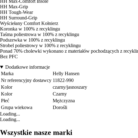
HH Max-Comfort Insole
HH Max-Grip
HH Tough-Wear
HH Surround-Grip
Wyściełany Comfort Kołnierz
Koronka w 100% z recyklingu
Taśma poliestrowa w 100% z recyklingu
Podszewka w 100% z recyklingu
Strobel poliestrowy w 100% z recyklingu
Ponad 70% cholewki wykonano z materiałów pochodzących z recykli
Bez PFC
Dodatkowe informacje
Marka
Helly Hansen
Nr referencyjny dostawcy
11822-990
Kolor
czarny/jasnoszary
Kolor
Czarny
Płeć
Mężczyzna
Grupa wiekowa
Dorośli
Loading...
Loading...
Wszystkie nasze marki