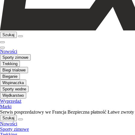
Szukaj
Nowości
Sporty zimowe
Trekking
Biegi trialowe
Bieganie
Wspinaczka
Sporty wodne
Wędkarstwo
Wyprzedaż
Marki
Serwis posprzedażowy we Francja
Bezpieczna płatność
Łatwe zwroty
Szukaj
Nowości
Sporty zimowe
Trekking