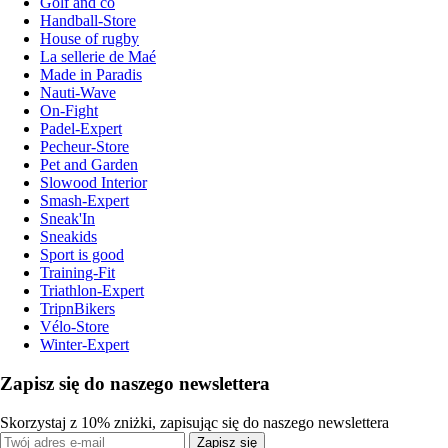
Golf and co
Handball-Store
House of rugby
La sellerie de Maé
Made in Paradis
Nauti-Wave
On-Fight
Padel-Expert
Pecheur-Store
Pet and Garden
Slowood Interior
Smash-Expert
Sneak'In
Sneakids
Sport is good
Training-Fit
Triathlon-Expert
TripnBikers
Vélo-Store
Winter-Expert
Zapisz się do naszego newslettera
Skorzystaj z 10% zniżki, zapisując się do naszego newslettera
Zapisz się