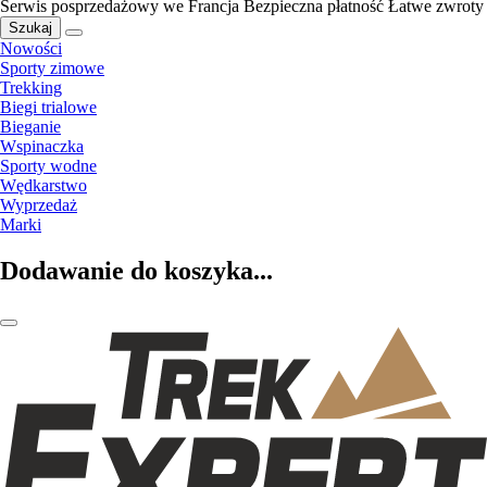
Serwis posprzedażowy we Francja
Bezpieczna płatność
Łatwe zwroty
Szukaj
Nowości
Sporty zimowe
Trekking
Biegi trialowe
Bieganie
Wspinaczka
Sporty wodne
Wędkarstwo
Wyprzedaż
Marki
Dodawanie do koszyka...