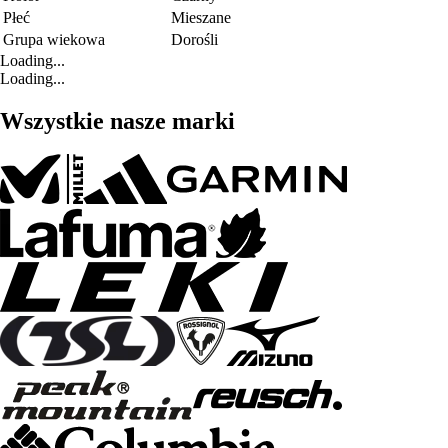
Płeć
Mieszane
Grupa wiekowa
Dorośli
Loading...
Loading...
Wszystkie nasze marki