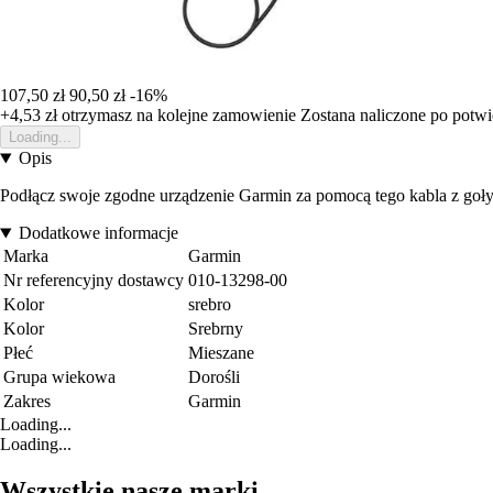
107,50 zł
90,50 zł
-16%
+4,53 zł
otrzymasz na kolejne zamowienie
Zostana naliczone po potw
Loading...
Opis
Podłącz swoje zgodne urządzenie Garmin za pomocą tego kabla z goły
Dodatkowe informacje
Marka
Garmin
Nr referencyjny dostawcy
010-13298-00
Kolor
srebro
Kolor
Srebrny
Płeć
Mieszane
Grupa wiekowa
Dorośli
Zakres
Garmin
Loading...
Loading...
Wszystkie nasze marki