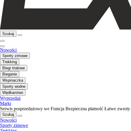
Szukaj
Nowości
Sporty zimowe
Trekking
Biegi trialowe
Bieganie
Wspinaczka
Sporty wodne
Wędkarstwo
Wyprzedaż
Marki
Serwis posprzedażowy we Francja
Bezpieczna płatność
Łatwe zwroty
Szukaj
Nowości
Sporty zimowe
Trekking