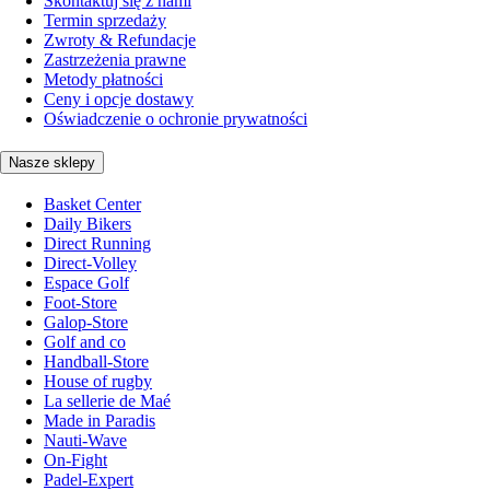
Skontaktuj się z nami
Termin sprzedaży
Zwroty & Refundacje
Zastrzeżenia prawne
Metody płatności
Ceny i opcje dostawy
Oświadczenie o ochronie prywatności
Nasze sklepy
Basket Center
Daily Bikers
Direct Running
Direct-Volley
Espace Golf
Foot-Store
Galop-Store
Golf and co
Handball-Store
House of rugby
La sellerie de Maé
Made in Paradis
Nauti-Wave
On-Fight
Padel-Expert