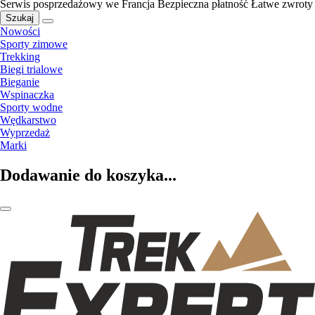
Serwis posprzedażowy we Francja
Bezpieczna płatność
Łatwe zwroty
Szukaj
Nowości
Sporty zimowe
Trekking
Biegi trialowe
Bieganie
Wspinaczka
Sporty wodne
Wędkarstwo
Wyprzedaż
Marki
Dodawanie do koszyka...