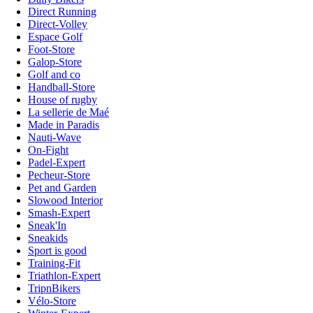
Direct Running
Direct-Volley
Espace Golf
Foot-Store
Galop-Store
Golf and co
Handball-Store
House of rugby
La sellerie de Maé
Made in Paradis
Nauti-Wave
On-Fight
Padel-Expert
Pecheur-Store
Pet and Garden
Slowood Interior
Smash-Expert
Sneak'In
Sneakids
Sport is good
Training-Fit
Triathlon-Expert
TripnBikers
Vélo-Store