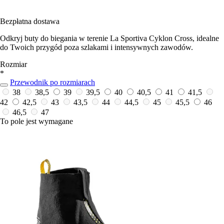
Bezpłatna dostawa
Odkryj buty do biegania w terenie La Sportiva Cyklon Cross, idealne
do Twoich przygód poza szlakami i intensywnych zawodów.
Rozmiar
*
Przewodnik po rozmiarach
38
38,5
39
39,5
40
40,5
41
41,5
42
42,5
43
43,5
44
44,5
45
45,5
46
46,5
47
To pole jest wymagane