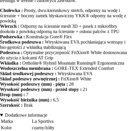
treningu w terenie i zimowych zawodów.
Cholewka :
Prosty, dwu-kierunkowy stretch, odporny na wodę i
ścieranie + boczny zamek błyskawiczny YKK® odporny na wodę z
powłoką
Wierzch :
Odporny na ścieranie mesh 3D + pasek z mikrofibry
dookoła z powłoką odporną na ścieranie + osłona palców z TPU
Podszewka :
Konstrukcja Gore® Flex
Środkowa podeszwa :
Wtryskiwana EVA pochłaniająca wstrząsy i
bio-gęstości z wkładką stabilizującą
Podeszwa :
Optymalne przyczepność FriXion® White dostosowana
do użycia z kolcami AT Grip
Wkładka :
Ortholite® Hybrid Mountain Running® Ergonomiczna
Wodoszczelna membrana :
GORE-TEX Extended Comfort
Skład środkowej podeszwy :
Wtryskiwana EVA
Skład podeszwy zewnętrznej :
FriXion® White
Wysokość podeszwy (mm) - pięta :
28
Wysokość podeszwy (mm) - przód stopy :
21
Drop (mm) :
7
Wysokość bieżnika (mm) :
6,5
Szerokość :
Brak
Dodatkowe informacje
Marka
La Sportiva
Kolor
czarny/żółty