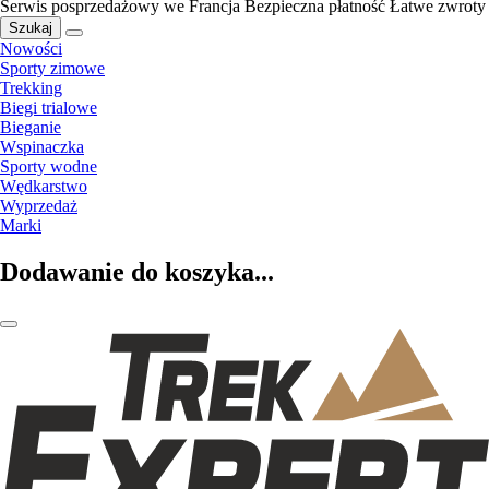
Serwis posprzedażowy we Francja
Bezpieczna płatność
Łatwe zwroty
Szukaj
Nowości
Sporty zimowe
Trekking
Biegi trialowe
Bieganie
Wspinaczka
Sporty wodne
Wędkarstwo
Wyprzedaż
Marki
Dodawanie do koszyka...