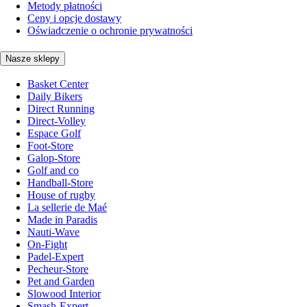
Metody płatności
Ceny i opcje dostawy
Oświadczenie o ochronie prywatności
Nasze sklepy
Basket Center
Daily Bikers
Direct Running
Direct-Volley
Espace Golf
Foot-Store
Galop-Store
Golf and co
Handball-Store
House of rugby
La sellerie de Maé
Made in Paradis
Nauti-Wave
On-Fight
Padel-Expert
Pecheur-Store
Pet and Garden
Slowood Interior
Smash-Expert