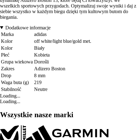
dynamikę Adizero Boston 13, które będą Ci towarzyszyć we
wszelkich sportowych przygodach. Optymalizuj swoje wyniki i daj z
siebie wszystko w każdym biegu dzięki tym kultowym butom do
biegania.
Dodatkowe informacje
Marka
adidas
Kolor
off white/light blue/gold met.
Kolor
Biały
Płeć
Kobieta
Grupa wiekowa
Dorośli
Zakres
Adizero Boston
Drop
8 mm
Waga buta (g)
219
Stabilność
Neutre
Loading...
Loading...
Wszystkie nasze marki