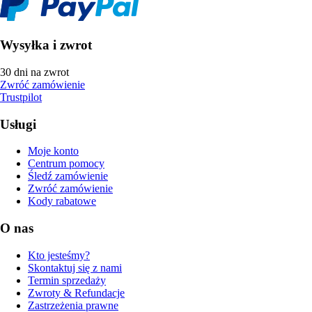
Wysyłka i zwrot
30 dni na zwrot
Zwróć zamówienie
Trustpilot
Usługi
Moje konto
Centrum pomocy
Śledź zamówienie
Zwróć zamówienie
Kody rabatowe
O nas
Kto jesteśmy?
Skontaktuj się z nami
Termin sprzedaży
Zwroty & Refundacje
Zastrzeżenia prawne