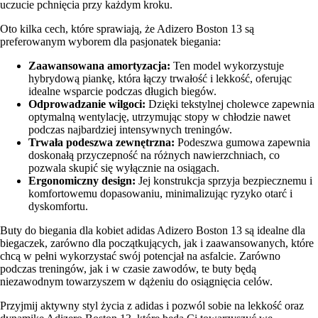
uczucie pchnięcia przy każdym kroku.
Oto kilka cech, które sprawiają, że Adizero Boston 13 są
preferowanym wyborem dla pasjonatek biegania:
Zaawansowana amortyzacja:
Ten model wykorzystuje
hybrydową piankę, która łączy trwałość i lekkość, oferując
idealne wsparcie podczas długich biegów.
Odprowadzanie wilgoci:
Dzięki tekstylnej cholewce zapewnia
optymalną wentylację, utrzymując stopy w chłodzie nawet
podczas najbardziej intensywnych treningów.
Trwała podeszwa zewnętrzna:
Podeszwa gumowa zapewnia
doskonałą przyczepność na różnych nawierzchniach, co
pozwala skupić się wyłącznie na osiągach.
Ergonomiczny design:
Jej konstrukcja sprzyja bezpiecznemu i
komfortowemu dopasowaniu, minimalizując ryzyko otarć i
dyskomfortu.
Buty do biegania dla kobiet adidas Adizero Boston 13 są idealne dla
biegaczek, zarówno dla początkujących, jak i zaawansowanych, które
chcą w pełni wykorzystać swój potencjał na asfalcie. Zarówno
podczas treningów, jak i w czasie zawodów, te buty będą
niezawodnym towarzyszem w dążeniu do osiągnięcia celów.
Przyjmij aktywny styl życia z adidas i pozwól sobie na lekkość oraz