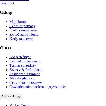
Trustpilot
Usługi
Moje konto
Centrum pomocy
Śledź zamówienie
Zwróć zamówienie
Kody rabatowe
O nas
Kto jesteśmy?
Skontaktuj się z nami
Termin sprzedaży
Zwroty & Refundacje
Zastrzeżenia prawne
Metody płatności
Ceny i opcje dostawy
Oświadczenie o ochronie prywatności
Nasze sklepy
Basket Center