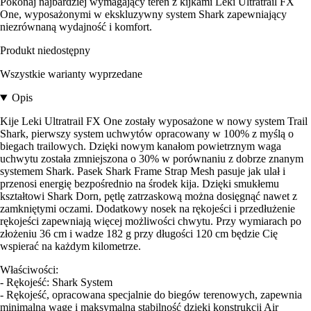
Pokonaj najbardziej wymagający teren z kijkami Leki Ultratrail FX
One, wyposażonymi w ekskluzywny system Shark zapewniający
niezrównaną wydajność i komfort.
Produkt niedostępny
Wszystkie warianty wyprzedane
Opis
Kije Leki Ultratrail FX One zostały wyposażone w nowy system Trail
Shark, pierwszy system uchwytów opracowany w 100% z myślą o
biegach trailowych. Dzięki nowym kanałom powietrznym waga
uchwytu została zmniejszona o 30% w porównaniu z dobrze znanym
systemem Shark. Pasek Shark Frame Strap Mesh pasuje jak ulał i
przenosi energię bezpośrednio na środek kija. Dzięki smukłemu
kształtowi Shark Dorn, pętlę zatrzaskową można dosięgnąć nawet z
zamkniętymi oczami. Dodatkowy nosek na rękojeści i przedłużenie
rękojeści zapewniają więcej możliwości chwytu. Przy wymiarach po
złożeniu 36 cm i wadze 182 g przy długości 120 cm będzie Cię
wspierać na każdym kilometrze.
Właściwości:
- Rękojeść: Shark System
- Rękojeść, opracowana specjalnie do biegów terenowych, zapewnia
minimalną wagę i maksymalną stabilność dzięki konstrukcji Air