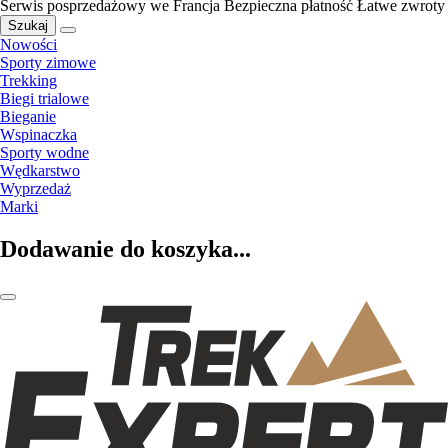
Serwis posprzedażowy we Francja
Bezpieczna płatność
Łatwe zwroty
Szukaj
Nowości
Sporty zimowe
Trekking
Biegi trialowe
Bieganie
Wspinaczka
Sporty wodne
Wędkarstwo
Wyprzedaż
Marki
Dodawanie do koszyka...