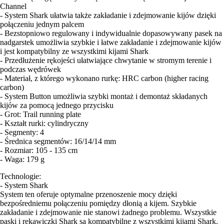
Channel
- System Shark ułatwia także zakładanie i zdejmowanie kijów dzięki
połączeniu jednym palcem
- Bezstopniowo regulowany i indywidualnie dopasowywany pasek na
nadgarstek umożliwia szybkie i łatwe zakładanie i zdejmowanie kijów
i jest kompatybilny ze wszystkimi kijami Shark
- Przedłużenie rękojeści ułatwiające chwytanie w stromym terenie i
podczas wędrówek
- Materiał, z którego wykonano rurkę: HRC carbon (higher racing
carbon)
- System Button umożliwia szybki montaż i demontaż składanych
kijów za pomocą jednego przycisku
- Grot: Trail running plate
- Kształt rurki: cylindryczny
- Segmenty: 4
- Średnica segmentów: 16/14/14 mm
- Rozmiar: 105 - 135 cm
- Waga: 179 g
Technologie:
- System Shark
System ten oferuje optymalne przenoszenie mocy dzięki
bezpośredniemu połączeniu pomiędzy dłonią a kijem. Szybkie
zakładanie i zdejmowanie nie stanowi żadnego problemu. Wszystkie
paski i rękawiczki Shark są kompatybilne z wszystkimi kijami Shark.