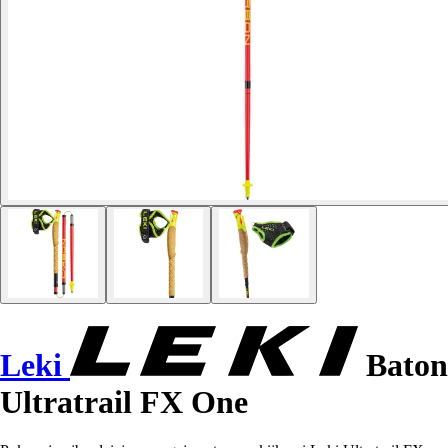
Leki
Baton
Ultratrail FX One