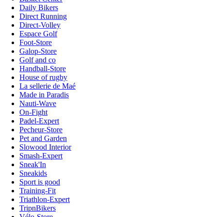
Daily Bikers
Direct Running
Direct-Volley
Espace Golf
Foot-Store
Galop-Store
Golf and co
Handball-Store
House of rugby
La sellerie de Maé
Made in Paradis
Nauti-Wave
On-Fight
Padel-Expert
Pecheur-Store
Pet and Garden
Slowood Interior
Smash-Expert
Sneak'In
Sneakids
Sport is good
Training-Fit
Triathlon-Expert
TripnBikers
Vélo-Store