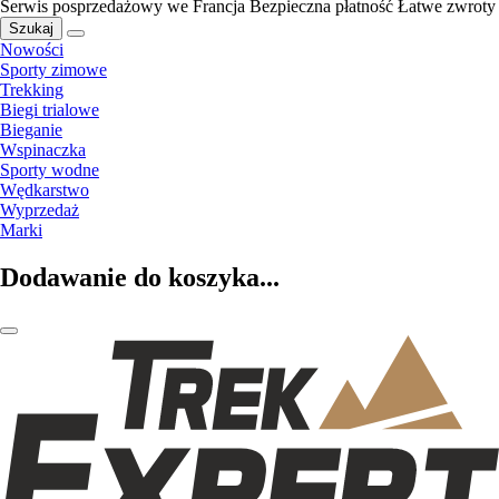
Serwis posprzedażowy we Francja
Bezpieczna płatność
Łatwe zwroty
Szukaj
Nowości
Sporty zimowe
Trekking
Biegi trialowe
Bieganie
Wspinaczka
Sporty wodne
Wędkarstwo
Wyprzedaż
Marki
Dodawanie do koszyka...