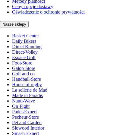
Metody płatności
Ceny i opcje dostawy
Oświadczenie o ochronie prywatności
Nasze sklepy
Basket Center
Daily Bikers
Direct Running
Direct-Volley
Espace Golf
Foot-Store
Galop-Store
Golf and co
Handball-Store
House of rugby
La sellerie de Maé
Made in Paradis
Nauti-Wave
On-Fight
Padel-Expert
Pecheur-Store
Pet and Garden
Slowood Interior
Smash-Expert