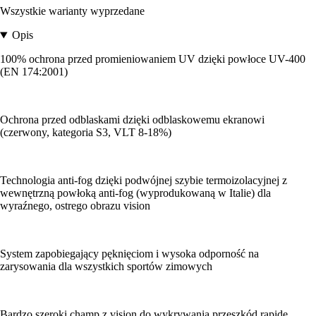
Wszystkie warianty wyprzedane
Opis
100% ochrona przed promieniowaniem UV dzięki powłoce UV-400
(EN 174:2001)
Ochrona przed odblaskami dzięki odblaskowemu ekranowi
(czerwony, kategoria S3, VLT 8-18%)
Technologia anti-fog dzięki podwójnej szybie termoizolacyjnej z
wewnętrzną powłoką anti-fog (wyprodukowaną w Italie) dla
wyraźnego, ostrego obrazu vision
System zapobiegający pęknięciom i wysoka odporność na
zarysowania dla wszystkich sportów zimowych
Bardzo szeroki champ z vision do wykrywania przeszkód rapide